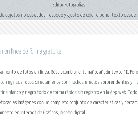
Editar Fotografias
n de objetos no deseados, retoque y ajuste de color o poner texto desde 
ón en línea de forma gratuita.
amiento de fotos en línea. Rotar, cambiar el tamaño, añadir texto 3D, Pon
corregir sus fotos directamente con muchos efectos sorprendentes y fil
tir a blanco y negro todo de forma rápida sin registro en la App web. Tod
etocar las imágenes con un completo conjunto de características y herrami
amente en Internet de Gráficos, diseño digital.