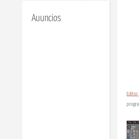
Auuncios
Editor
progr