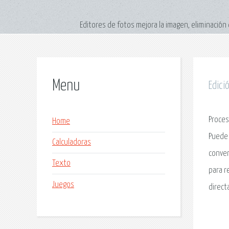
Editores de fotos mejora la imagen, eliminació
Menu
Edici
Proces
Home
Puede 
Calculadoras
conver
Texto
para r
Juegos
direct