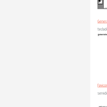
Gener
teclad
Favico
servid